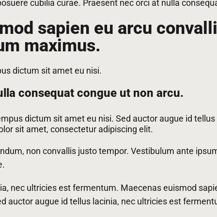
s posuere cubilia curae. Praesent nec orci at nulla conseq
od sapien eu arcu convallis
sum maximus.
pus dictum sit amet eu nisi.
ulla consequat congue ut non arcu.
tempus dictum sit amet eu nisi. Sed auctor augue id tellus l
r sit amet, consectetur adipiscing elit.
bendum, non convallis justo tempor. Vestibulum ante ipsum 
e.
nia, nec ultricies est fermentum. Maecenas euismod sapie
auctor augue id tellus lacinia, nec ultricies est fermen