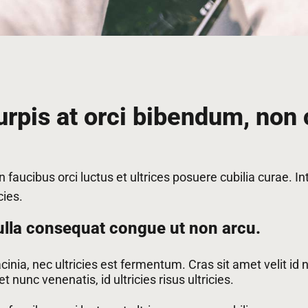
urpis at orci bibendum, non 
 faucibus orci luctus et ultrices posuere cubilia curae. I
cies.
ulla consequat congue ut non arcu.
acinia, nec ultricies est fermentum. Cras sit amet velit id
t nunc venenatis, id ultricies risus ultricies.