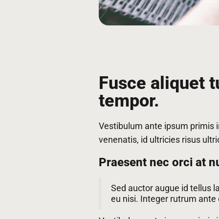
Fusce aliquet t
tempor.
Vestibulum ante ipsum primis in
venenatis, id ultricies risus ultri
Praesent nec orci at n
Sed auctor augue id tellus l
eu nisi. Integer rutrum ante e